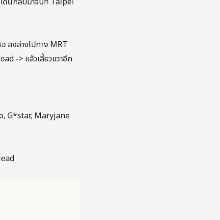
ดินกลับมาจบที่ Taipei
หนือ ลงล่างไปทาง MRT
d -> แล้วเลี้ยวขวาอีก
o, G*star, Maryjane
lead