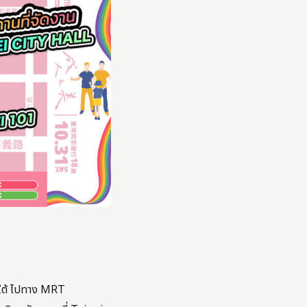
ยใต้ ไปทาง MRT