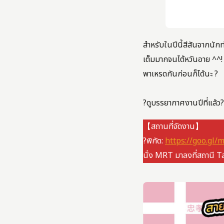
สำหรับในปีนี้สีสันจากนัก
เต็มมากจนไต้หวันอาย ^^! 
พาเหรดกันก่อนก็ได้นะ ?
?ดูบรรยากาศงานปีที่แล้ว?
【สถานที่จัดงาน】
?พิกัด:
https://goo.g
นั่ง MRT มาลงที่สถานี T