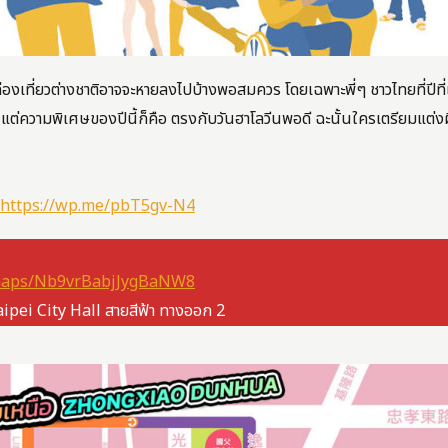
ท่องเที่ยวต่างชาติอาจจะหายลงไปบ้างพอสมควร โดยเฉพาะพี่ๆ ชาวไทยที่ปีท
แต่ความพิเศษของปีนี้ก็คือ ตรงกับวันฮาโลวีนพอดี ฉะนั้นใครเตรียมแต่งผ
https://wp.me/pbT5gv-N4
l/maps/Nb9vrBabjJygBaNW8
aipei City Hall สายสีฟ้า ทางออก 2