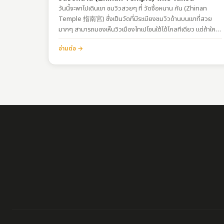
วันนี้จะพาไปเดินเขา ชมวิวสวยๆ ที่ วัดจื่อหนาน กัน (Zhinan
Temple 指南宮) ซึ่งเป็นวัดที่มีระเบียงชมวิวด้านบนเขาที่สวย
มากๆ สามารถมองเห็นวิวเมืองไทเปโซนใต้ได้ไกลทีเดียว แต่ถ้าใคร
ไม่อยากเดินขึ้นเขาให้เมื่อย ก็สามารถนั่งกระเช้าเหมาคงมาชมวิวได้
อ่านต่อ →
อีกทาง ?การเดินทางพิกัดวัดจื่อหนานกง：
https://goo.gl/maps/kZ9pAFtvBT1pYwAa9 วิธีที่ 1 เดินขึ้น
เขา ^^1. นั่งรถเมล์หรือแท็กซี่มาลงที่มหาวิทยาลัยแห่งชาติเจิ้งจื้อ
(เจิ้งต้า) พิกัด：…