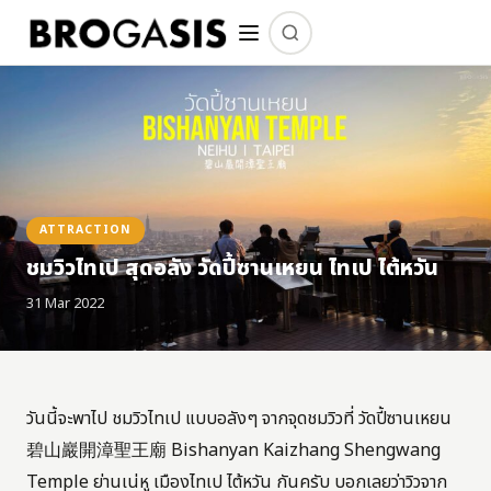
ATTRACTION
ชมวิวไทเป สุดอลัง วัดปี้ซานเหยน ไทเป ไต้หวัน
31 Mar 2022
วันนี้จะพาไป ชมวิวไทเป แบบอลังๆ จากจุดชมวิวที่ วัดปี้ซานเหยน
碧山巖開漳聖王廟 Bishanyan Kaizhang Shengwang
Temple ย่านเน่หู เมืองไทเป ไต้หวัน กันครับ บอกเลยว่าวิวจาก