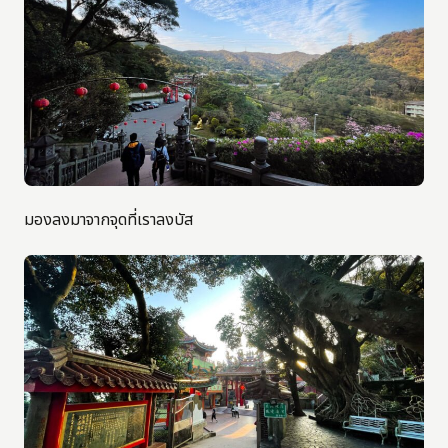
มองลงมาจากจุดที่เราลงบัส