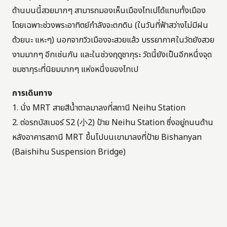
ด้านบนนี้สวยมากๆ สามารถมองเห็นเมืองไทเปได้แทบทั้งเมือง
โดยเฉพาะช่วงพระอาทิตย์กำลังจะตกดิน (ในวันที่ฟ้าสว่างไม่มีฝน
ด้วยนะ แหะๆ) นอกจากวิวเมืองจะสวยแล้ว บรรยากาศในวัดยังสวย
งามมากๆ อีกเช่นกัน และในช่วงฤดูซากุระ วัดนี้ยังเป็นอีกหนึ่งจุด
ชมซากุระที่นิยมมากๆ แห่งหนึ่งของไทเป
การเดินทาง
1. นั่ง MRT สายสีน้ำตาลมาลงที่สถานี Neihu Station
2. ต่อรถบัสเบอร์ S2 (小2) ป้าย Neihu Station ซึ่งอยู่ถนนด้าน
หลังอาคารสถานี MRT ขึ้นไปบนเขามาลงที่ป้าย Bishanyan
(Baishihu Suspension Bridge)