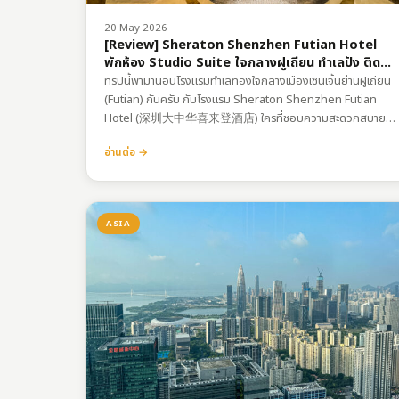
20 May 2026
[Review] Sheraton Shenzhen Futian Hotel
พักห้อง Studio Suite ใจกลางฝูเถียน ทำเลปัง ติด
รถไฟฟ้า
ทริปนี้พามานอนโรงแรมทำเลทองใจกลางเมืองเซินเจิ้นย่านฝูเถียน
(Futian) กันครับ กับโรงแรม Sheraton Shenzhen Futian
Hotel (深圳大中华喜来登酒店) ใครที่ชอบความสะดวกสบาย
แบบก้าวขาออกจากโรงแรมแล้วเจอรถไฟใต้ดินเลย หรือเป็นสาย
อ่านต่อ →
ช้อปปิ้งที่ชอบเดินห้าง บอกเลยว่าที่นี่ตอบโจทย์ขั้นสุด ความเจ๋งอีก
อย่างคือทำเลนี้อยู่ใกล้กับ สถานีรถไฟความเร็วสูง Futian ด้วย จะ
นั่งข้ามเมือง หรือจะข้ามไปฮ่องกงก็คือสะดวกมากกก เซฟเวลาเดิน
ทางไปได้เยอะ
…
ASIA