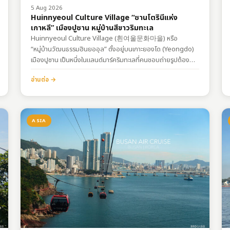
5 Aug 2026
Huinnyeoul Culture Village “ซานโตรินีแห่ง
เกาหลี” เมืองปูซาน หมู่บ้านสีขาวริมทะเล
Huinnyeoul Culture Village (흰여울문화마을) หรือ
“หมู่บ้านวัฒนธรรมฮินยออุล” ตั้งอยู่บนเกาะยองโด (Yeongdo)
เมืองปูซาน เป็นหนึ่งในแลนด์มาร์คริมทะเลที่คนชอบถ่ายรูปต้องลิ
สต์ไว้ในแพลน ที่นี่มักจะถูกเรียกว่าเป็น “ซานโตรินีแห่งเกาหลี”
อ่านต่อ →
เพราะกลุ่มบ้านเรือนสีขาวและสีพาสเทลที่ตั้งลดหลั่นกันอยู่บน
หน้าผาริมทะเล ตัดกับสีฟ้าของท้องฟ้าและผืนน้ำได้อย่างลงตัว การ
เดินทางพิกัด:
https://maps.app.goo.gl/UNCz5ZxXKE3uCTQm6รถบัส
ASIA
สาย 6, 9, 82 หรือ…