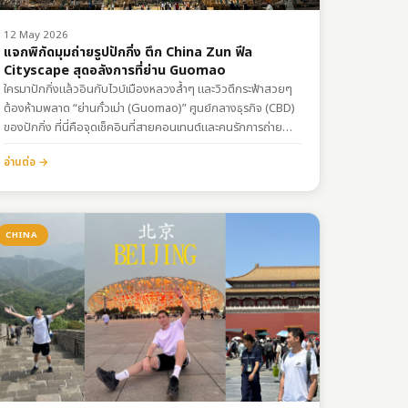
12 May 2026
แจกพิกัดมุมถ่ายรูปปักกิ่ง ตึก China Zun ฟีล
Cityscape สุดอลังการที่ย่าน Guomao
ใครมาปักกิ่งแล้วอินกับไวบ์เมืองหลวงล้ำๆ และวิวตึกระฟ้าสวยๆ
ต้องห้ามพลาด “ย่านกั๋วเม่า (Guomao)” ศูนย์กลางธุรกิจ (CBD)
ของปักกิ่ง ที่นี่คือจุดเช็คอินที่สายคอนเทนต์และคนรักการถ่าย
ภาพต้องหลงรัก ไฮไลต์ของย่านนี้คือการมาเก็บภาพ ตึก China
อ่านต่อ →
Zun (CITIC Tower) ตึกที่สูงที่สุดในปักกิ่งด้วยความสูงกว่า
528 เมตร ดีไซน์โค้งเว้าเป็นเอกลักษณ์ที่ได้แรงบันดาลใจมาจาก
ภาชนะใส่ไวน์โบราณของจีน ถ่ายมุมไหนก็ดูป๊อปสุดๆ…
CHINA