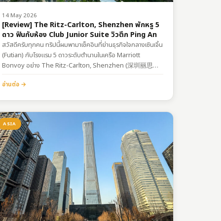
14 May 2026
[Review] The Ritz-Carlton, Shenzhen พักหรู 5
ดาว ฟินกับห้อง Club Junior Suite วิวตึก Ping An
สวัสดีครับทุกคน ทริปนี้ผมพามาเช็คอินที่ย่านธุรกิจใจกลางเซินเจิ้น
(Futian) กับโรงแรม 5 ดาวระดับตำนานในเครือ Marriott
Bonvoy อย่าง The Ritz-Carlton, Shenzhen (深圳丽思卡
尔顿酒店) ครับ รอบนี้ถือว่าแต้มบุญทำงาน เพราะโชคดีได้รับการ
อ่านต่อ →
อัปเกรดเป็นห้อง Club Junior Suite ที่มาพร้อมวิวตึก…
ASIA