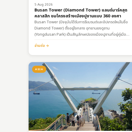
5 Aug 2026
Busan Tower (Diamond Tower) แลนด์มาร์คสุด
คลาสสิก ชมโครงสร้างเมืองปูซานแบบ 360 องศา
Busan Tower (ปัจจุบันได้รับการรีแบรนด์และอัปเกรดใหม่ในชื่อ
Diamond Tower) ตั้งอยู่ใจกลาง อุทยานยงดูซาน
(Yongdusan Park) เป็นสัญลักษณ์ของเมืองปูซานที่อยู่คู่เมือง
มาตั้งแต่ปี 1973 แม้ความสูงของตัวหอคอยจะอยู่ที่ 120 เมตร แต่
อ่านต่อ →
เมื่อรวมกับความสูงของเนินเขายงดูซานที่เป็นฐานตั้งรับแล้ว ทำให้
จุดชมวิวแห่งนี้โดดเด่นและมีระดับความสูงที่สามารถมองเห็น
ทัศนียภาพของเมืองปูซานได้กว้างไกลมาก การเดินทางพิกัด:
https://maps.app.goo.gl/xdKRhy78TEqqh8E96
ASIA
สถาปัตยกรรมและจุดชมวิวระดับพรีเมียม ความน่าสนใจของ…