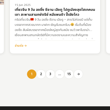
15 Jun 2025
เที่ยวจีน 9 วัน ฉงชิ่ง ซีอาน เฉิงตู ไปดูเมืองสุดไฮเทคบน
เขา สะพานสามกษัตริย์ หมีแพนด้า ปี้เผิงโกว
ทริปเที่ยวจีน
9 วัน ฉงชิ่ง ซีอาน เฉิงตู ~ สาระไม่ค่อยมี แต่เก็บ
บรรยากาศสวยมากก มาฝาก เชิญรับชมครับบ
เริ่มต้นที่เมือง
ฉงชิ่ง สัมผัสบรรยากาศเมืองใหญ่สุดทันสมัย ชมวิวพาโนราม่า
เยือนสะพานสามกษัตริย์ที่มีความงดงามและความสำคัญทาง
ประวัติศาสตร์ จากนั้นไปเมืองซีอาน ชมกำแพงเมืองเก่า สุดท้ายที่
เมืองเฉิงตู แวะชมหมีแพนด้า และอุทยานแห่งชาติปี้เผิงโกว
อ่านต่อ →
1
2
3
…
15
→