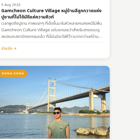
5 Aug 2026
Gamcheon Culture Village หมู่บ้านสีลูกกวาดแห่ง
ปูซานที่ไม่ได้มีดีแค่ความคิวท์
เวลาพูดถึงปูซาน ภาพแรกๆ ที่เด้งขึ้นมาในหัวหลายคนคงหนีไม่พ้น
Gamcheon Culture Village แต่บอกเลยว่าสำหรับสายชอบดู
สเปซและสถาปัตยกรรมแล้ว ที่นี่มันมีอะไรให้ว้าวมากกว่าแค่บ้านสี
พาสเทลน่ารักๆ เพราะมันคือการจัดสรรพื้นที่บนเนินเขาที่โคตรเจ๋ง
อ่านต่อ →
การเดินทางพิกัด:
https://maps.app.goo.gl/vqxgNrdAjfe5jTAo8 บ้านทรง
กล่องบนหน้าผา ดีไซน์ที่เกิดจากข้อจำกัด มองเผินๆ อาจจะดู
เหมือนเขาสร้างบ้านสีๆ มาเรียงกันเอาใจสายคอนเทนต์ แต่จริงๆ
HONG KONG
แล้วโครงสร้างแบบลดหลั่นกันเหมือนขั้นบันไดนี้ เกิดจากความ
ตั้งใจที่ไม่อยากให้บ้านแต่ละหลังบังวิวทะเลและแสงแดดของกันและ
กันครับ การเดินเล่นในคัมชอนเลยให้อารมณ์เหมือนเรากำลังเดิน
หลงอยู่ในเขาวงกตขนาดยักษ์…