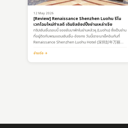
12 May 2026
[Review] Renaissance Shenzhen Luohu รีโน
เวทโฉมใหม่ทำเลดี เดินชิลช้อปปิ้งย่านเหล่าเจีย
ทริปเซินเจิ้นรอบนี้ ขอขยับมาพักในย่านหลัวหู (Luohu) ซึ่งเป็นย่าน
ที่อยู่ติดกับพรมแดนเซินเจิ้น-ฮ่องกง วันนี้เราจะมาเช็คอินกันที่
Renaissance Shenzhen Luohu Hotel (深圳彭年万丽酒
店) หลายคนอาจจะเคยได้ยินว่าที่นี่เป็นโรงแรมเก่าแก่คู่เมือง แต่ลบ
อ่านต่อ →
ภาพจำนั้นทิ้งไปได้เลย เพราะตอนนี้ทางโรงแรม รีโนเวทใหม่เอี่ยม
พลิกโฉมการตกแต่งภายในทั้งหมดให้กลายเป็นสไตล์โมเดิร์นที่ดูคลี
นและทันสมัยสุดๆ ถูกใจสายตกแต่งแนวเรียบหรูแบบผม
การ
เดินทางและพิกัดการเดินทาง: รถไฟใต้ดิน (Subway)…