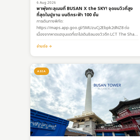
6 Aug 2026
พาพุ่งทะลุเมฆที่ BUSAN X the SKY! จุดชมวิวที่สูง
ที่สุดในปูซาน บนตึกระฟ้า 100 ชั้น
การเดินทางพิกัด:
https://maps.app.goo.gl/5MUzuCj2Ebpk2dNZ8 ต่อ
เนื่องจากหาดแฮอุนแดที่เราไปเดินชิลมองวิวตึก LCT The Sharp
กันมาจากด้านล่าง คราวนี้ BROGASIS ขอพาเปลี่ยนมุมมอง
อ่านต่อ →
ลิฟต์พุ่งทะยานขึ้นสู่ชั้น 100 เพื่อไปรีวิว BUSAN X the SKY จุด
ชมวิวที่เรียกได้ว่าอลังการงานสร้างที่สุดในปูซานตอนนี้! ใครที่แพ้
ทางให้กับตึกสูงเสียดฟ้า หรือชอบดูงานโครงสร้างเมกะโปรเจกต์
สเกลยักษ์ๆ…
ASIA