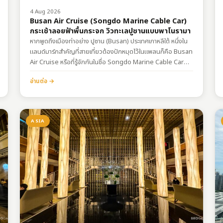
4 Aug 2026
Busan Air Cruise (Songdo Marine Cable Car)
กระเช้าลอยฟ้าพื้นกระจก วิวทะเลปูซานแบบพาโนรามา
หากพูดถึงเมืองท่าอย่าง ปูซาน (Busan) ประเทศเกาหลีใต้ หนึ่งใน
แลนด์มาร์กสำคัญที่สายเที่ยวต้องปักหมุดไว้ในแพลนก็คือ Busan
Air Cruise หรือที่รู้จักกันในชื่อ Songdo Marine Cable Car
กระเช้าลอยฟ้าข้ามทะเลที่จะพาคุณไปสัมผัสความงดงามของชาย
อ่านต่อ →
ฝั่งซงโดจากมุมสูงแบบ 360 องศา ทำความรู้จักกับ Busan Air
Cruise…
ASIA