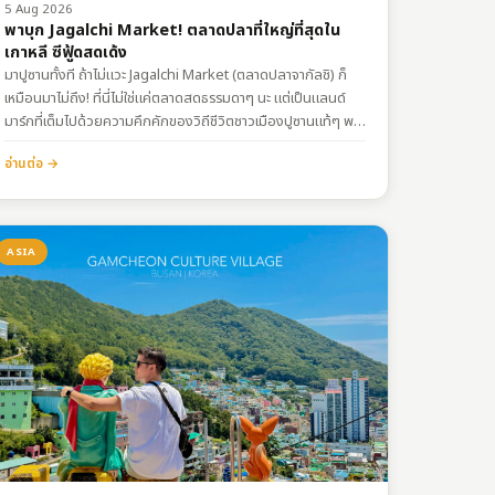
5 Aug 2026
พาบุก Jagalchi Market! ตลาดปลาที่ใหญ่ที่สุดใน
เกาหลี ซีฟู้ดสดเด้ง
มาปูซานทั้งที ถ้าไม่แวะ Jagalchi Market (ตลาดปลาจากัลชิ) ก็
เหมือนมาไม่ถึง! ที่นี่ไม่ใช่แค่ตลาดสดธรรมดาๆ นะ แต่เป็นแลนด์
มาร์กที่เต็มไปด้วยความคึกคักของวิถีชีวิตชาวเมืองปูซานแท้ๆ พอ
เดินเข้ามาด้านใน ชั้น 1 จะเป็นโซนตลาดสดที่เต็มไปด้วยตู้กระจกและ
อ่านต่อ →
กะละมังใส่ซีฟู้ดเป็นๆ ทั้งปลาหมึกยักษ์ ปูหิมะ หอยเป๋าฮื้อ ฯลฯ ใคร
ที่ปกติเป็นสายชอบกินซูชิ ซาชิมิ หรือชอบความหวานฉ่ำของเนื้อแซ
ลมอนสดๆ…
ASIA