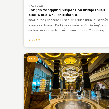
4 Aug 2026
Songdo Yonggung Suspension Bridge เดินรับ
ลมทะเล บนสะพานแขวนแห่งปูซาน
หลังจากนั่งกระเช้าลอยฟ้า Busan Air Cruise ข้ามทะเลมาลงที่ฝั่ง
สวนอัมนัม (Amnam Park) แล้ว อีกหนึ่งแลนด์มาร์กที่อยู่ใกล้กัน
และไม่ควรพลาดด้วยประการทั้งปวงคือ Songdo Yonggung
Suspension Bridge (สะพานแขวนซงโดยงกุง) สะพานแขวนที่
อ่านต่อ →
ทอดยาวเชื่อมหน้าผาหินเข้ากับเกาะเล็กๆ กลางทะเล เป็นจุดที่นัก
ท่องเที่ยวจะได้สัมผัสกับความงามของธรรมชาติแบบใกล้ชิด การ
เดินทางพิกัด:
https://maps.app.goo.gl/CW9J4L1rN8gBo2AG9 ทำความ
ASIA
รู้จัก…