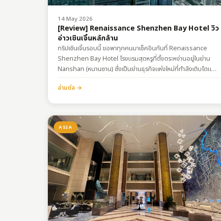
14 May 2026
[Review] Renaissance Shenzhen Bay Hotel วิว
อ่าวเซินเจิ้นหลักล้าน
ทริปเซินเจิ้นรอบนี้ ขอพาทุกคนมาเช็คอินกันที่ Renaissance
Shenzhen Bay Hotel โรงแรมสุดหรูที่ตั้งตระหง่านอยู่ในย่าน
Nanshan (หนานซาน) ซึ่งเป็นย่านธุรกิจแห่งใหม่ที่กำลังเติบโตและ
ทันสมัยมากๆ ของเมืองเซินเจิ้นครับ ใครที่เป็นสมาชิก Marriott
อ่านต่อ →
Bonvoy และกำลังหาที่เก็บ Night ในจีน ผมขอป้ายยาแรงๆ เลย
ว่าต้องมา เพราะนอกจากดีไซน์จะสวยแล้ว…
ASIA