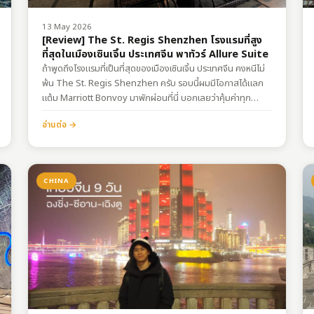
13 May 2026
[Review] The St. Regis Shenzhen โรงแรมที่สูง
ที่สุดในเมืองเซินเจิ้น ประเทศจีน พาทัวร์ Allure Suite
ถ้าพูดถึงโรงแรมที่เป็นที่สุดของเมืองเซินเจิ้น ประเทศจีน คงหนีไม่
พ้น The St. Regis Shenzhen ครับ รอบนี้ผมมีโอกาสได้แลก
แต้ม Marriott Bonvoy มาพักผ่อนที่นี่ บอกเลยว่าคุ้มค่าทุก
คะแนนที่เสียไปจริงๆ เพราะนอกจากความหรูหราแล้ว วิวของที่นี่
อ่านต่อ →
คือ “หลักล้าน” อย่างแท้จริง เช็คอินบนก้อนเมฆ ณ ตึก…
CHINA