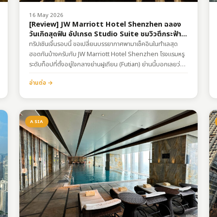
16 May 2026
[Review] JW Marriott Hotel Shenzhen ฉลอง
วันเกิดสุดฟิน อัปเกรด Studio Suite ชมวิวตึกระฟ้า
เมืองเซินเจิ้น
ทริปเซินเจิ้นรอบนี้ ขอเปลี่ยนบรรยากาศพามาเช็คอินในทำเลสุด
ฮอตกันบ้างครับกับ JW Marriott Hotel Shenzhen โรงแรมหรู
ระดับท็อปที่ตั้งอยู่ใจกลางย่านฝูเถียน (Futian) ย่านนี้บอกเลยว่า
คึกคักมากก ใกล้ทั้งศูนย์การประชุมและนิทรรศการเซินเจิ้น ตลาด
อ่านต่อ →
หุ้น และแหล่งช้อปปิ้งใหญ่ๆ ใครชอบฟีลเมืองที่เดินทางไปไหนมา
ไหนสะดวก ต้องเลิฟที่นี่แน่นอนครับ
การเดินทางและพิกัดการ
เดินทาง: รถไฟใต้ดิน (Subway) นั่งสาย 1,…
ASIA