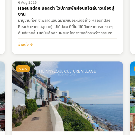
6 Aug 2026
Haeundae Beach ไวบ์การพักผ่อนสไตล์ชาวเมืองปู
ซาน
มาปูซานทั้งที จะพลาดแลนด์มาร์กเบอร์หนึ่งอย่าง Haeundae
Beach (หาดแฮอุนแด) ไปได้ยังไง ที่นี่ไม่ได้มีดีแค่หาดทรายขาวๆ
กับเสียงคลื่น แต่มันคือส่วนผสมที่โคตรจะลงตัวระหว่างธรรมชาติ
กับสถาปัตยกรรมสุดล้ำของเมืองใหญ่ (Urban Beach) ถ่ายรูป
อ่านต่อ →
มุมไหนก็ดูอินเตอร์สุดๆ การเดินทางพิกัด:
https://maps.app.goo.gl/WeaZaj8K5QYCBcVPA
สถาปัตยกรรมริมหาด เมื่อธรรมชาติปะทะตึกระฟ้า (City Skyline)
จุดที่ทำให้แฮอุนแดต่างจากทะเลที่อื่น คือฉากหลังที่เป็นป่าคอนกรีต
ASIA
และตึกระฟ้าเรียงรายกันเป็นแนวยาว…