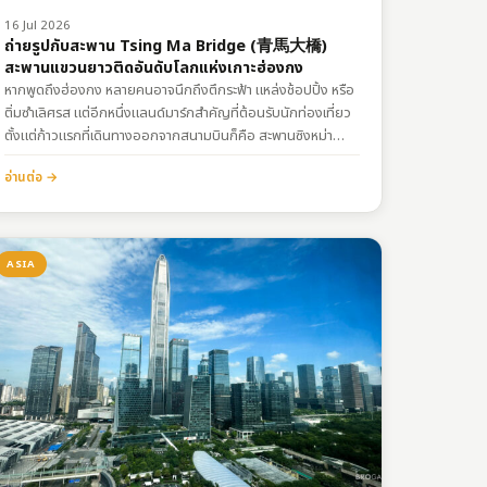
16 Jul 2026
ถ่ายรูปกับสะพาน Tsing Ma Bridge (青馬大橋)
สะพานแขวนยาวติดอันดับโลกแห่งเกาะฮ่องกง
หากพูดถึงฮ่องกง หลายคนอาจนึกถึงตึกระฟ้า แหล่งช้อปปิ้ง หรือ
ติ่มซำเลิศรส แต่อีกหนึ่งแลนด์มาร์กสำคัญที่ต้อนรับนักท่องเที่ยว
ตั้งแต่ก้าวแรกที่เดินทางออกจากสนามบินก็คือ สะพานซิงหม่า
(Tsing Ma Bridge) หนึ่งในความภาคภูมิใจทางวิศวกรรมของ
อ่านต่อ →
ฮ่องกงที่ผสมผสานความยิ่งใหญ่และความสวยงามไว้อย่างลงตัว
ทำความรู้จักสะพาน Tsing Ma สะพานซิงหม่า (Tsing Ma
Bridge) เปิดใช้งานอย่างเป็นทางการเมื่อปี ค.ศ. 1997…
ASIA