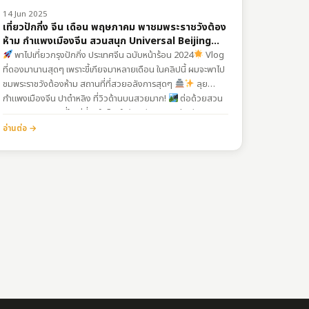
14 Jun 2025
เที่ยวปักกิ่ง จีน เดือน พฤษภาคม พาชมพระราชวังต้อง
ห้าม กำแพงเมืองจีน สวนสนุก Universal Beijing
Resort
พาไปเที่ยวกรุงปักกิ่ง ประเทศจีน ฉบับหน้าร้อน 2024
Vlog
ที่ดองมานานสุดๆ เพราะขี้เกียจมาหลายเดือน ในคลิปนี้ ผมจะพาไป
ชมพระราชวังต้องห้าม สถานที่ที่สวยอลังการสุดๆ
ลุย
กำแพงเมืองจีน ปาต๋าหลิง ที่วิวด้านบนสวยมาก!
ต่อด้วยสวน
สนุกยูนิเวอร์แซลที่ใหญ่ที่สุดในโลกในปัจจุบัน สนามกีฬารังนก เดิน
เล่นชิลๆ ที่ถนนคนเดินหวังฝูจิง…
อ่านต่อ →