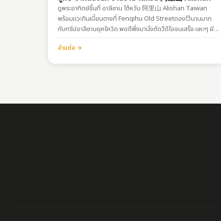
ดูพระอาทิตย์ขึ้นที่ อาลีซาน ไต้หวัน​ 阿里山 Alishan Taiwan
พร้อมแวะกินเบี้ยนตางที่ Fenqihu Old Streetดองไว้นานมาก
กับทริปอาลีซานยุคโควิด พอดีพึ่งมานั่งตัดวีดีโอจนเสร็จ แหะๆ ยัง
ไงฝากรับชมด้วยนะครับ ทริปนี้มีแวะถนนเฟิ่นฉี่หู ก่อนไปอาลีซัน
อ่านต่อ →
ด้วยนะ การเดินทางแบบที่ 1 – นั่งรถไฟ TRA…