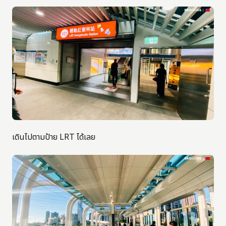
เดินไปตามป้าย LRT ได้เลย