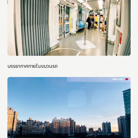
บรรยากาศภายในขบวนรถ