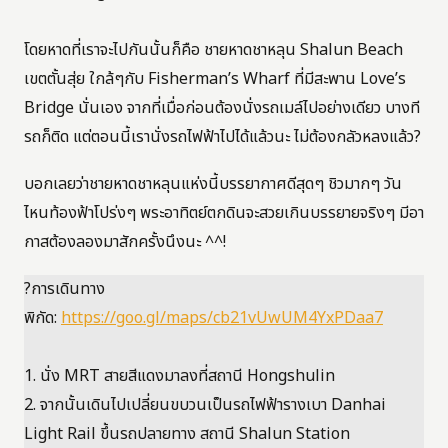
โดยหาดที่เราจะไปกันนั้นก็คือ ชายหาดชาหลุน Shalun Beach
เขตตั้นสุ่ย ใกล้ๆกับ Fisherman’s Wharf ที่มีสะพาน Love’s
Bridge นั่นเอง จากที่เมื่อก่อนต้องนั่งรถเมล์ไปอย่างเดียว บางที
รถก็ติด แต่ตอนนี้เรานั่งรถไฟฟ้าไปได้แล้วนะ ไม่ต้องกลัวหลงแล้ว?
บอกเลยว่าชายหาดชาหลุนแห่งนี้บรรยากาศดีสุดๆ ชิวมากๆ วัน
ไหนท้องฟ้าโปร่งๆ พระอาทิตย์ตกดินจะสวยเกินบรรยายจริงๆ มีอา
กาสต้องลองมาสักครั้งนึงนะ ^^!
?การเดินทาง
พิกัด:
https://goo.gl/maps/cb21vUwUM4YxPDaa7
1. นั่ง MRT สายสีแดงมาลงที่สถานี Hongshulin
2. จากนั้นเดินไปเปลี่ยนขบวนเป็นรถไฟฟ้ารางเบา Danhai
Light Rail ขึ้นรถปลายทาง สถานี Shalun Station