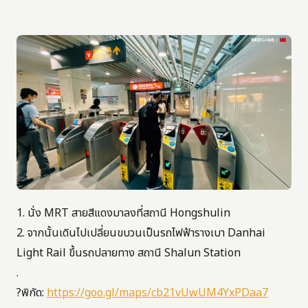
1. นั่ง MRT สายสีแดงมาลงที่สถานี Hongshulin
2. จากนั้นเดินไปเปลี่ยนขบวนเป็นรถไฟฟ้ารางเบา Danhai
Light Rail ขึ้นรถปลายทาง สถานี Shalun Station
.
?พิกัด:
https://goo.gl/maps/cb21vUwUM4YxPDaa7