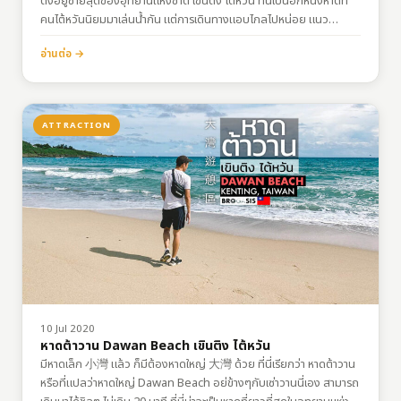
ตั้งอยู่ซ้ายสุดของอุทยานแห่งชาติ เขินติง ไต้หวัน ที่นี่เป็นอีกหนึ่งหาดที่
คนไต้หวันนิยมมาเล่นน้ำกัน แต่การเดินทางแอบไกลไปหน่อย แนว
ชายหาดที่นี่ค่อนข้างยาว แต่ทรายที่นี่สีออกเหลืองๆ มากกว่าขาว ? (ไม่
อ่านต่อ →
ตรงกับชื่อ) ใครเบื่อหาดหนานวาน จะเปลี่ยนมาเล่นน้ำที่นี่ก็ได้นะ…
ATTRACTION
10 Jul 2020
หาดต้าวาน Dawan Beach เขินติง ไต้หวัน
มีหาดเล็ก 小灣 แล้ว ก็มีต้องหาดใหญ่ 大灣 ด้วย ที่นี่เรียกว่า หาดต้าวาน
หรือที่แปลว่าหาดใหญ่ Dawan Beach อย่ข้างๆกับเซ่าวานนี่เอง สามารถ