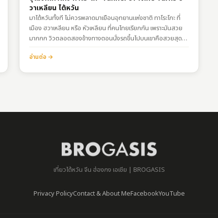
วาเหลียน ไต้หวัน
มาไต้หวันทั้งที ไม่ควรพลาดมาเยือนอุทยานแห่งชาติ ทาโระโกะ ที่
เมือง ฮวาเหลียน หรือ หัวเหลียน ที่คนไทยเรียกกัน เพราะมันสวย
มากกก วิวตลอดสองข้างทางตอนนั่งรถขึ้นไปบนเขาคือสวยสุดๆ
จุดแวะเที่ยวในทาโระโกะก็เยอะมากๆ ทั้งเส้นทางเดินเขา จุดชมวิว
อ่านต่อ →
ต่างๆ เยอะจนวันเดียวยังไงก็ไม่พอ วันนี้จะพาไปที่นึง ถือว่าเป็นจุด
ยอดฮิตของ ทาโระโกะ แห่งหนึ่ง ชื่อว่า อุโมงค์เก้าโค้ง…
เที่ยวไต้หวัน จีน ฮ่องกง เอเชีย | BROGASIS
Privacy Policy
Contact & About Me
Facebook
YouTube