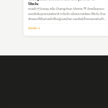
ไต้หวัน
ศาลเจ้า ฉางชุน หรือ Changchun Shrine ⛩ อีกหนึ่งจุดแวะ
ยอดฮิตในอุทยานแห่งชาติ ทาโระโกะ เมืองฮวาเหลียน ไต้หวัน ด้วย
ลักษณะที่เป็นศาลเจ้าตั้งอยู่บนหน้าผา และยังมีน้ำตกลอดผ่านด้าน
ใต้ของศาลเจ้าอีก ทำให้ที่นี่สวยแปลกไม่เหมือนใคร เหมาะแก่การ
อ่านต่อ →
ถ่ายรูปมาก การเดินทางพิกัด:
https://goo.gl/maps/h2SnesKXFgKpBSSj9นั่งรถบัสลง
ป้าย Changchun Shrine