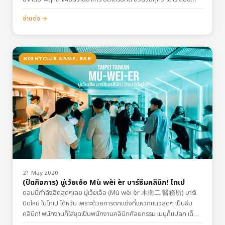
กลางวันเป็นบิสโตร์ กลางคืนเป็นบาร์ เพลงที่เปิดมีทั้งสากล และจีน บางที
อ่านต่อ →
ก็มีเพลงไทยอย่างแน่นอก หรือ รักติดไซเรน ค่าเข้าอาทิตย์-พฤหัสบดี: (ไม่
เสียค่าเข้า)ศุกร์-เสาร์:…
NIGHTCLUB &AMP; BAR
21 May 2020
(ปิดกิจการ) มู่เว้ยเอ้อ Mù wèi èr บาร์ธีมคลินิก! ไทเป
ตอนนี้กำลังฮิตสุดๆเลย มู่เว้ยเอ้อ (Mù wèi èr 木衛二 醫務所) บาร์เ
ปิดใหม่ ในไทเป ไต้หวัน เพราะด้วยการตกแต่งที่แหวกแนวสุดๆ เป็นธีม
คลินิก! พนักงานก็ใส่ชุดเป็นพนักงานคลินิกศัลยกรรม เมนูก็แปลก เด็ด
สุดน่าจะเป็นเหล้าชานม!! การเดินทางพิกัด: