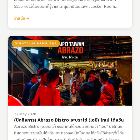
5555 คงไม่ต้องบอกก็รู้ว่าเจาะกลุ่มเกย์โดยเฉพาะ Locker Room
Taipei! The new gay bar in Taipei,…
อ่านต่อ →
NIGHTCLUB &AMP; BAR
22 May 2020
(ปิดกิจการ) Abrazo Bistro อะบราโซ่ (เอบี) ไทเป ไต้หวัน
Abrazo Bistro (อะบราโซ่) หรือที่คนไต้หวันเรียกกันว่า “เอบี” บาร์ที่ดัง
ที่สุดของชาวเกย์ในไต้หวัน สามารถเจอเน็ตไอดอลไต้หวันได้ง่ายๆที่นี่ วัน
อาทิตย์-พฤหัส จะเป็นร้านอาหาร บิสโตร์ปกติ ส่วนวันศุกร์-เสาร์ ตอน