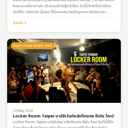
ใครแวะมาเที่ยวเกาสง แล้วตอนดึกไม่รู้จะไปไหน วันนี้มีอีกหนึ่งตัวเลือก
นั่นก็คือ บริกยาร์ด นั่นเอง ที่นี่บอกเลยว่าเหล้าถูกมาก เบียร์ขวดละ
100nt แถมแต่ละวันจะมีธีมไม่ซ้ำกันไป สามารถเช็คธีมแต่ละวันได้ที่หน้า…
อ่านต่อ →
NIGHTCLUB &AMP; BAR
23 May 2020
Locker Room Taipei บาร์อีเว้นท์หลังตึกแดง ซีเมิน ไทเป
Locker Room Taipei บาร์เปิดใหม่ หลังตึกแดง ซีเมิน ไทเป ธีมที่นี่ก็คือ
ห้องเปลี่ยนเสื้อผ้านี่แหละ พร้อมชื่อเมนูสุดแหวกที่ไม่รู้จะสั่งอะไรดีน้า