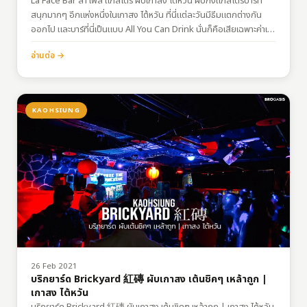
La Face Bar ลา เฟส แกสโตร ผับเกาสง ไต้หวัน ผับกึ่งแกสโตรบาร์ที่
สนุกมากๆ อีกแห่งหนึ่งในเกาสง ไต้หวัน ที่นี่แต่ละวันมีธีมแตกต่างกัน
ออกไป และบาร์ที่นี่เป็นแบบ All You Can Drink นั่นก็คือเสียเฉพาะค่าเข้า
แล้วพร้อมเมานั่นเอง Facebook…
อ่านต่อ →
KAOHSIUNG
26 Feb 2021
บริกยาร์ด Brickyard 紅磚 ผับเกาสง เต้นชิคๆ เหล้าถูก |
เกาสง ไต้หวัน
บริกยาร์ด Brickyard 紅磚 ผับเกาสง เต้นชิคๆ เหล้าถูก | เกาสง ไต้หวัน