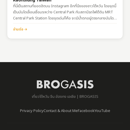
Kaohsiung Taiwan
ที่นี่เป็นสถานที่ยอดฮิตบน Instagram อีกที่นึงของชาวไต้หวัน โดยจุดนี้
เป็นบันไดเลื่อนเชื่อมระหว่าง Central Park กับสถานีรถไฟใต้ดิน MRT
Central Park Station โดยจุดเด่นก็คือ จะะมีน้ำตกอยู่ตรงกลางบันได
เลื่อน การเดินทางพิกัด :
อ่านต่อ →
https://goo.gl/maps/Fvsr5tYRGqzepywo9MRT Central Park
Station สายสีแดง…
เที่ยวไต้หวัน จีน ฮ่องกง เอเชีย | BROGASIS
Privacy Policy
Contact & About Me
Facebook
YouTube