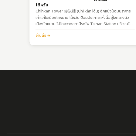
ไต้หวัน
Chihkan Tower 赤崁樓 (Chì kàn lóu) อีกหนึ่งป้อมปราการ
เก่าแก่ในเมืองไถหนาน ไต้หวัน ป้อมปราการแห่งนี้อยู่ใจกลางตัว
เมืองไถหนาน ไม่ไกลจากสถานีรถไฟ Tainan Station บริเวณโดย
รอบยังมีร้านอาหารอร่อยๆ ให้ลองทานอีกเพียบ ?การเดินทางพิกัด
อ่านต่อ →
: https://goo.gl/maps/SdDvvoB56SWzgr177(สามารถเดิน
จากสถานีรถไฟ TRA Tainan Station…