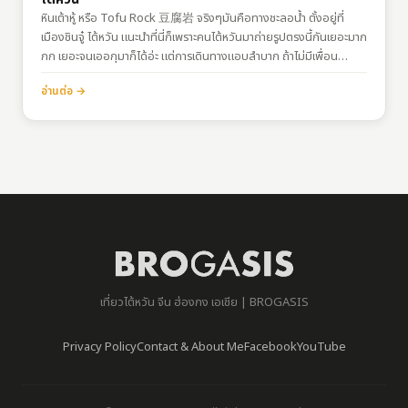
หินเต้าหู้ หรือ Tofu Rock 豆腐岩 จริงๆมันคือทางชะลอน้ำ ตั้งอยู่ที่
เมืองชินจู๋ ไต้หวัน แนะนำที่นี่ก็เพราะคนไต้หวันมาถ่ายรูปตรงนี้กันเยอะมาก
กก เยอะจนเออกุมาก็ได้อ่ะ แต่การเดินทางแอบลำบาก ถ้าไม่มีเพื่อน
ไต้หวันพาขี่มอไซค์มาก็ต้องเหมาแท็กซี่แล้วละ การเดินทางพิกัด:
อ่านต่อ →
https://goo.gl/maps/njFbvMHmMioUg3H67ขี่มอไซค์ หรือแท็กซี่
เท่านั้นจ้า
เที่ยวไต้หวัน จีน ฮ่องกง เอเชีย | BROGASIS
Privacy Policy
Contact & About Me
Facebook
YouTube