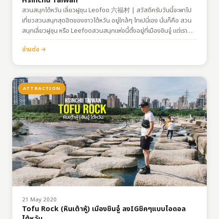
Hsinchu Taiwan
สวนสนุกไต้หวัน เลี่ยวฝูชุน Leofoo 六福村 | สวัสดีครับวันนี้จะพาไป
เที่ยวสวนสนุกสุดฮิตของชาวไต้หวัน อยู่ใกล้ๆ ไทเปนี่เอง นั่นก็คือ สวน
สนุกเลี่ยวฝูชุน หรือ Leefooสวนสนุกแห่งนี้ตั้งอยู่ที่เมืองชินจู๋ แต่เรา
สามารถเดินทางไปเที่ยวง่ายๆ ได้จากทั้งไทเป และเถาหยวน ที่นี่มีทั้งสวน
อ่านต่อ →
สนุก สวนสัตว์ซาฟารี และสวนน้ำที่เปิดเฉพาะหน้าร้อน บอกเลยว่าใครจะ
มาเที่ยวที่นี่ให้เผื่อเวลาไว้เลยทั้งวัน เพราะนอกจากโซนสวนสนุกแล้ว โซน
ซาฟารียังใหญ่มากๆ การเดินทาง…
ATTRACTION
21 May 2020
Tofu Rock (หินเต้าหู้) เมืองชินจู๋ ลงIGชิคๆแบบไอดอล
ไต้หวัน