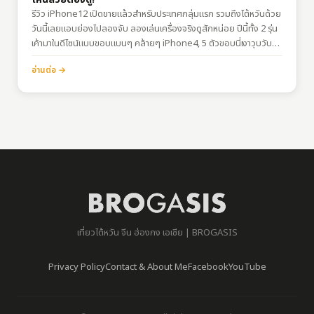
รีวิว iPhone12 เปิดขายแล้วสำหรับประเทศกลุ่มแรก รวมถึงไต้หวันด้วย
วันนี้เลยแอบย่องไปลองจับ ลองเล่นเครื่องจริงดูสักหน่อย ปีนี้ทั้ง 2 รุ่น
เค้ามาในดีไซน์แบบขอบแบนๆ คล้ายๆ iPhone4, 5 ตัวขอบนี่เงาวุบวับ
โดยเฉพาะรุ่น Pro พูดเลยว่าสวยมากกกก สำหรับสีใหม่ในปีนี้ได้แก่สี
อ่านต่อ →
Pacific Blue…
เที่ยวไต้หวัน จีน ฮ่องกง เอเชีย | BROGASIS
Privacy Policy
Contact & About Me
Facebook
YouTube