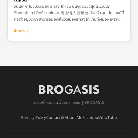
ไต้หวัน
วันนี้จะพาไปชมวิวเมือง เกาสง ไต้หวัน บนจุดชมวิวสุดโรแมนติก
Shoushan LOVE Lookout 壽山情人觀景台 กันครับ จุดเด่นของที่นี่
คือตั้งอยู่บนเขา สามารถมองเห็นวิวเมืองเกาสงได้แทบทั้งเมือง เพราะเกา
สงเป็นเมืองติดทะเล มีท่าเรือ มีเกาะด้านหน้า วิวเลยสวยมากๆ ?การเดิน
อ่านต่อ →
ทางพิกัด : https://goo.gl/maps/wrSfKgqNn8xrL66k9รถเมล์
เบอร์ 56 จากสถานีรถไฟ…
เที่ยวไต้หวัน จีน ฮ่องกง เอเชีย | BROGASIS
Privacy Policy
Contact & About Me
Facebook
YouTube