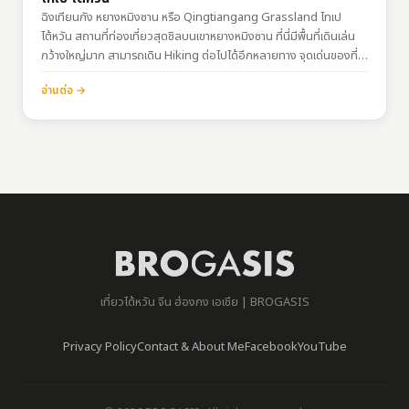
ฉิงเทียนกัง หยางหมิงซาน หรือ Qingtiangang Grassland ไทเป
ไต้หวัน สถานที่ท่องเที่ยวสุดชิลบนเขาหยางหมิงซาน ที่นี่มีพื้นที่เดินเล่น
กว้างใหญ่มาก สามารถเดิน Hiking ต่อไปได้อีกหลายทาง จุดเด่นของที่นี่
ก็คือเป็นเนินทุ่งหญ้ากว้างใหญ่มาก มีน้องควายอาศัยอยู่ทั่วบริเวณ ทื่
อ่านต่อ →
สำคัญอากาศดีมากกกก แม้ว่าด้านล่างในเมืองอากาศจะร้อน 40 องศา
แต่บนเขายังอากาศเย็นสบาย เหมาะแก่การมานั่งเล่นบนเนินหญ้าช่วงฤดู
ร้อนสุดๆ…
เที่ยวไต้หวัน จีน ฮ่องกง เอเชีย | BROGASIS
Privacy Policy
Contact & About Me
Facebook
YouTube