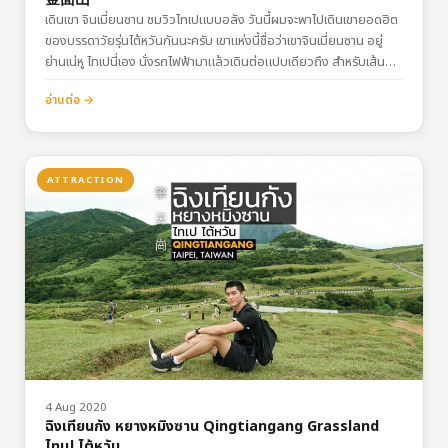
เดินเขา จินเมี่ยนซาน ชมวิวไทเปแบบอลัง วันนี้ผมจะพาไปเดินเขายอดฮิต
ของบรรดาวัยรุ่นไต้หวันกันนะครับ เขาแห่งนี้ชื่อว่าเขาจินเมี่ยนซาน อยู่
ย่านเน่หู ไทเปนี่เอง นั่งรถไฟฟ้ามาแล้วเดินต่อแปบเดียวถึง สำหรับเส้น
ทางเดินเทรลแห่งนี้ถือว่าสนุกมาก ระยะทางไม่ยาวมากด้วย แค่ 1-2
อ่านต่อ →
ชั่วโมงก็จบทริปแล้ว แต่จะมีบางช่วงต้องปีนป่ายนิดนึง หินเยอะ เพราะ
ฉะนั้นอย่าใส่รองเท้าลื่นๆมาเด้อ! เส้นทางการเดิน จากทางขึ้นให้เดินขึ้นจาก
ขวาแล้วลงมาทางซ้าย ลักษณะการเดินจะเป็นวงกลมมาจบที่จุดเริ่มต้น ?
พิกัด:…
ATTRACTION
4 Aug 2020
ฉิงเทียนกัง หยางหมิงซาน Qingtiangang Grassland
ไทเป ไต้หวัน