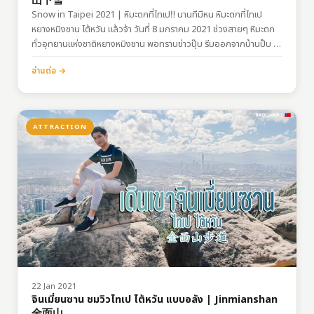
山下雪
Snow in Taipei 2021 | หิมะตกที่ไทเป​‼ นานทีมีหน หิมะตกที่ไทเป
หยางหมิงซาน ไต้หวัน แล้วจ้า วันที่ 8 มกราคม 2021 ช่วงสายๆ หิมะตก
ทั่วอุทยานแห่งชาติหยางหมิงซาน พอทราบข่าวปุ๊บ รีบออกจากบ้านปั๊บ ไป
ตามล่าหิมะทันที…
อ่านต่อ →
ATTRACTION
22 Jan 2021
จินเมี่ยนซาน ชมวิวไทเป ไต้หวัน แบบอลัง | Jinmianshan
金面山