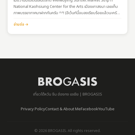
เมื่อวานนี้ไปเดินเล่นตลาด Weiwuying Sunset Market Strip ที่
National Kaohsiung Center for the Arts เมืองเกาสงมา เลยเก็บ
ภาพบรรยากาศมาฝากกันครับ ^^! (อีเว้นท์นี้จบลงเรียบร้อยแล้วนะครับ)
ภายในงานและบริเวณรอบๆงาน บรรยากาศชิลมากๆ สถานที่จัดงานอยู่
อ่านต่อ →
บริเวณสวนด้านหลังเกาสงอาร์ตเซ็นเตอร์แห่งใหม่ มีการแสดงดนตรี และ
ร้านค้าต่างๆ…
เที่ยวไต้หวัน จีน ฮ่องกง เอเชีย | BROGASIS
Privacy Policy
Contact & About Me
Facebook
YouTube
© 2026 BROGASIS. All rights reserved.