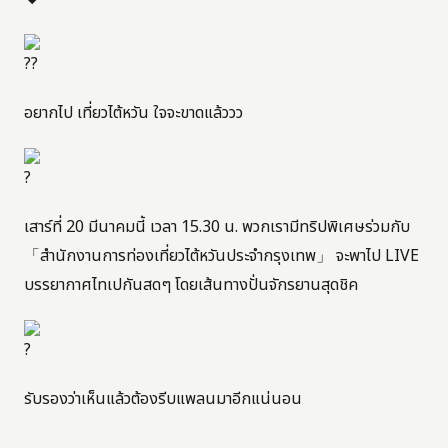
อยากไป เที่ยวไต้หวัน ใจจะขาดแล้ววว
เสาร์ที่ 20 มีนาคมนี้ เวลา 15.30 น. พวกเรามีทริปพิเศษร่วมกับ
「สำนักงานการท่องเที่ยวไต้หวันประจำกรุงเทพ」 จะพาไป LIVE
บรรยากาศไทเปกันสดๆ โดยเส้นทางปั่นจักรยานสุดชิค
รับรองว่าเห็นแล้วต้องรีบแพลนมาอีกแน่นอน