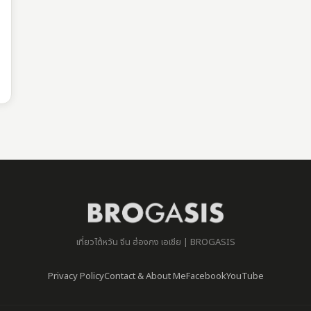
เที่ยวไต้หวัน จีน ฮ่องกง เอเชีย | BROGASIS
Privacy Policy
Contact & About Me
Facebook
YouTube