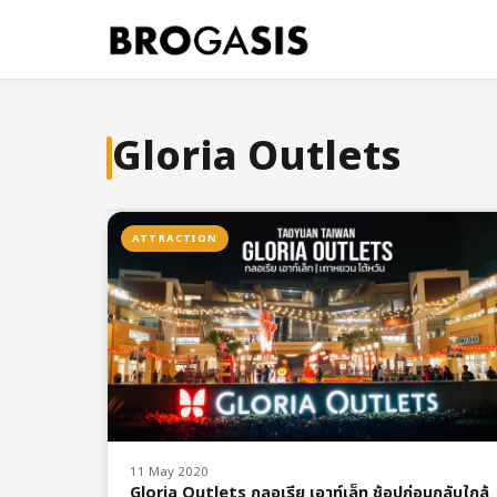
Gloria Outlets
ATTRACTION
11 May 2020
Gloria Outlets กลอเรีย เอาท์เล็ท ช้อปก่อนกลับใกล้